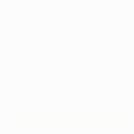
trendbyte
the store - Marler Strasse 45
Dorsten
Service
Computer
PC Notdienst
Vor Ort Service Reparatur Marl Recklinghausen Bottrop Kirchhellen Wulfen
Lembeck Schermbeck Hermes Paket shop versand paket Laptop >