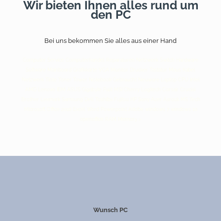
Wir bieten Ihnen alles rund um
den PC
Bei uns bekommen Sie alles aus einer Hand
Computer Service Computerhandel Reparaturen Netzwerk Switch Hardware
Software Mainboard Grafikkarte VGA Monitor Drucker Tastatur Maus Kabel
Netzwerk Tinte Toner Tower Notebook Gebraucht Neuware Laptop CPU Intel
AMD Lenovo IBM ASUS Gigabyte Palit MSI Cherry Logitech Corsair Crucial
Brother Lexmark Samsung Dell Toshiba Fujitsu HP Sony Acer Asrock MS Tech
Microsoft Office 2016 Excel Word Powerpoint Adobe windows 7 windows 10
openoffice RAM Memory >
Wunsch PC