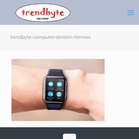
trendbyte-computer-dorsten-hermes