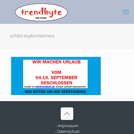
schild-septemberneu
- Impressum
- Datenschutz